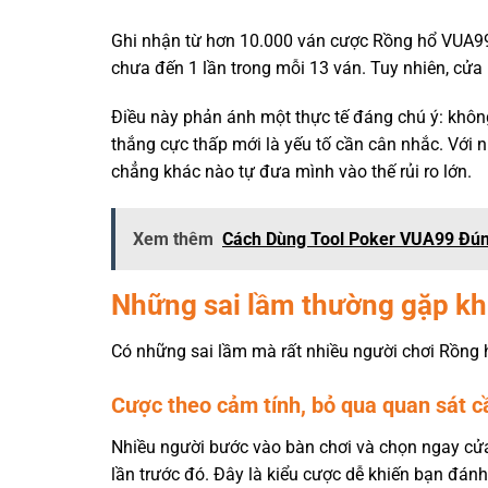
Ghi nhận từ hơn 10.000 ván cược Rồng hổ VUA99 
chưa đến 1 lần trong mỗi 13 ván. Tuy nhiên, cửa
Điều này phản ánh một thực tế đáng chú ý: không
thắng cực thấp mới là yếu tố cần cân nhắc. Với 
chẳng khác nào tự đưa mình vào thế rủi ro lớn.
Xem thêm
Cách Dùng Tool Poker VUA99 Đún
Những sai lầm thường gặp kh
Có những sai lầm mà rất nhiều người chơi Rồng 
Cược theo cảm tính, bỏ qua quan sát c
Nhiều người bước vào bàn chơi và chọn ngay cửa
lần trước đó. Đây là kiểu cược dễ khiến bạn đá