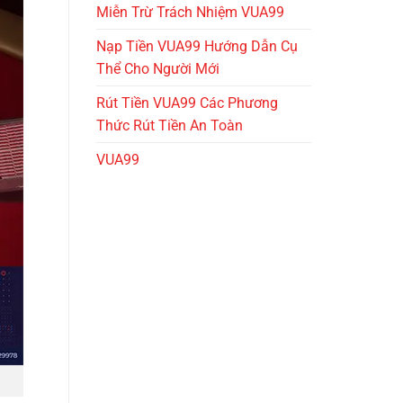
Miễn Trừ Trách Nhiệm VUA99
Nạp Tiền VUA99 Hướng Dẫn Cụ
Thể Cho Người Mới
Rút Tiền VUA99 Các Phương
Thức Rút Tiền An Toàn
VUA99