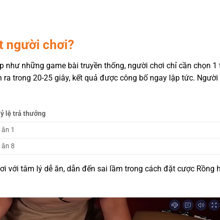
t người chơi?
p như những game bài truyền thống, người chơi chỉ cần chọn 1 
 ra trong 20-25 giây, kết quả được công bố ngay lập tức. Người
ỷ lệ trả thưởng
 ăn 1
 ăn 8
ơi với tâm lý dễ ăn, dẫn đến sai lầm trong cách đặt cược Rồng