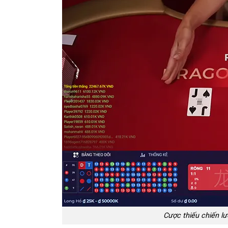
Cược thiếu chiến l