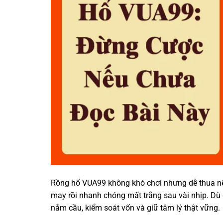
Rồng hổ VUA99 không khó chơi nhưng dễ thua nếu
may rồi nhanh chóng mất trắng sau vài nhịp. Dù 
nắm cầu, kiểm soát vốn và giữ tâm lý thật vững.