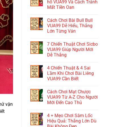
hổ VUA99 Và Cách Tránh
Mất Tiền Oan
Cách Chơi Bài Bull Bull
VUA99 Dễ Hiểu, Thắng
Lớn Từng Ván
7 Chiến Thuật Chơi Sicbo
VUA99 Giúp Người Mới
Dễ Thắng
4 Chiến Thuật & 4 Sai
Lầm Khi Chơi Bài Liêng
VUA99 Cần Biết
Cách Chơi Mạt Chược
VUA99 Từ A-Z Cho Người
Mới Đến Cao Thủ
thử vận
iết
4 + Mẹo Chơi Sâm Lốc
Hiệu Quả: Thắng Lớn Dù
Bài Không Đẹp