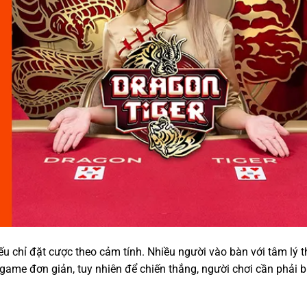
 chỉ đặt cược theo cảm tính. Nhiều người vào bàn với tâm lý 
game đơn giản, tuy nhiên để chiến thắng, người chơi cần phải b