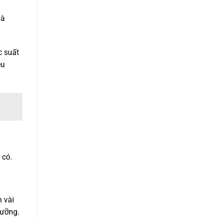
là
c suất
ều
 có.
 vài
lưỡng.