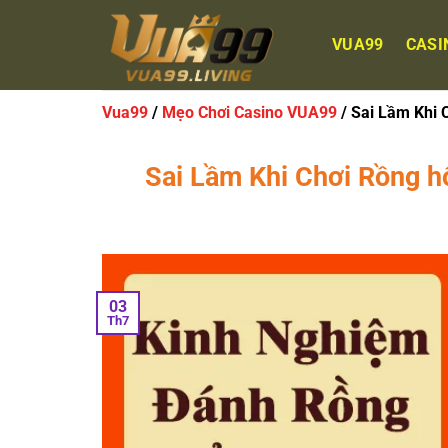
Bỏ
qua
VUA99
CASI
nội
dung
Vua99
/
Mẹo Chơi Casino VUA99
/
Sai Lầm Khi 
Sai Lầm Khi Chơi Rồng 
03
Th7